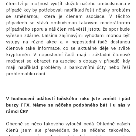
členství je možnost využít služeb našeho ombudsmana v
případě kdy by potřebovali například řešit nějaký problém
se směnárnou, která je členem asociace. V těchto
případech se stává ombudsman takovým moderátorem
případného sporu a náš člen má větší jistotu, že spor bude
vyřešen zdárně. Dalšími zajímavými výhodami mohou být
vstupy na různé akce a v neposlední řadě dostanou
členové také informace, co se aktuálně děje ve světě
kryptoměn. V neposlední řadě mají i základní členové
možnost se obracet na asociaci s dotazy v případě, kdy
mají například problémy s bankovními účty nebo řeší
problematiku daní.
V hodnocení událostí loňského roku jste zmínil i pád
burzy FTX. Máme se něčeho podobného bát i u nás v
rámci ČR?
Obecně se něco takového vyloučit nedá. Ohledně našich
členů jsem ale přesvědčen, že se něčeho takového,