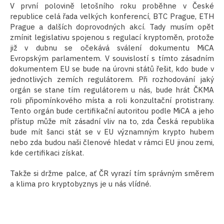
V první polovině letošního roku proběhne v České
republice celá řada velkých konferencí, BTC Prague, ETH
Prague a dalších doprovodných akcí. Tady musím opět
zmínit legislativu spojenou s regulací kryptoměn, protože
již v dubnu se očekává sválení dokumentu MiCA
Evropským parlamentem. V souvislostí s tímto zásadním
dokumentem EU se bude na úrovni států řešit, kdo bude v
jednotlivých zemích regulátorem. Při rozhodování jaký
orgán se stane tím regulátorem u nás, bude hrát ČKMA
roli připomínkového místa a roli konzultační protistrany.
Tento orgán bude certifikační autoritou podle MiCA a jeho
přístup může mít zásadní vliv na to, zda Česká republika
bude mít šanci stát se v EU významným krypto hubem
nebo zda budou naši členové hledat v rámci EU jinou zemi,
kde certifikaci získat.
Takže si držme palce, ať ČR vyrazí tím správným směrem
a klima pro kryptobyznys je u nás vlídné.