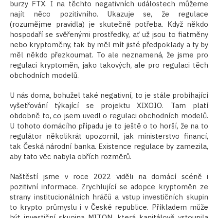
burzy FTX. I na těchto negativních událostech můžeme
najít něco pozitivního. Ukazuje se, že regulace
(rozumějme pravidla) je skutečně potřeba. Když někdo
hospodaří se svěřenými prostředky, ať už jsou to fiatměny
nebo kryptoměny, tak by měl mít jisté předpoklady a ty by
měl někdo přezkoumat. To ale neznamená, že jsme pro
regulaci kryptoměn, jako takových, ale pro regulaci těch
obchodních modelů.
U nás doma, bohužel také negativní, to je stále probíhající
vyšetřování týkající se projektu XIXOIO. Tam platí
obdobně to, co jsem uvedl o regulaci obchodních modelů.
U tohoto domácího případu je to ještě o to horší, že na to
regulátor několikrát upozornil, jak ministerstvo financí,
tak Česká národní banka. Existence regulace by zamezila,
aby tato věc nabyla obřích rozměrů.
Naštěstí jsme v roce 2022 viděli na domácí scéně i
pozitivní informace. Zrychlující se adopce kryptoměn ze
strany institucionálních hráčů a vstup investičních skupin
to krypto průmyslu i v České republice. Příkladem může
být investiční skupina MITON, která kapitálově vstoupila