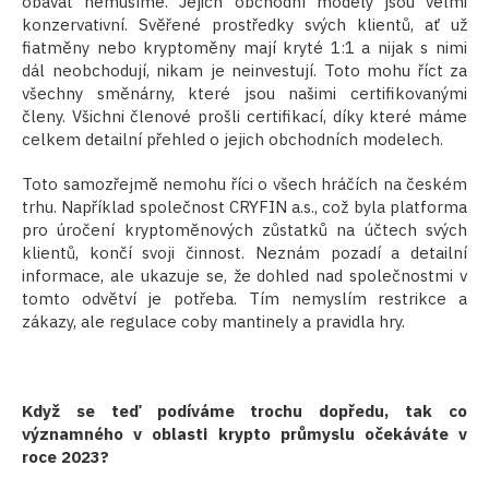
obávat nemusíme. Jejich obchodní modely jsou velmi
konzervativní. Svěřené prostředky svých klientů, ať už
fiatměny nebo kryptoměny mají kryté 1:1 a nijak s nimi
dál neobchodují, nikam je neinvestují. Toto mohu říct za
všechny směnárny, které jsou našimi certifikovanými
členy. Všichni členové prošli certifikací, díky které máme
celkem detailní přehled o jejich obchodních modelech.
Toto samozřejmě nemohu říci o všech hráčích na českém
trhu. Například společnost CRYFIN a.s., což byla platforma
pro úročení kryptoměnových zůstatků na účtech svých
klientů, končí svoji činnost. Neznám pozadí a detailní
informace, ale ukazuje se, že dohled nad společnostmi v
tomto odvětví je potřeba. Tím nemyslím restrikce a
zákazy, ale regulace coby mantinely a pravidla hry.
Když se teď podíváme trochu dopředu, tak co
významného v oblasti krypto průmyslu očekáváte v
roce 2023?