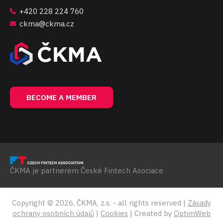
+420 228 224 760
ckma@ckma.cz
BECOME A MEMBER
ČKMA je partnerem České Fintech Asociace
Copyright © 2026, ČKMA, z.s. - all rights reserved |
Zásady
ochrany osobních údajů
|
Cookies
| Created by
OptimWeb