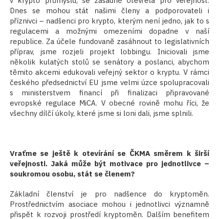
v krypto průmyslu, se zásadně otevřela pro veřejnost.
Dnes se mohou stát našimi členy a podporovateli i
příznivci – nadšenci pro krypto, kterým není jedno, jak to s
regulacemi a možnými omezeními dopadne v naší
republice. Za účele fundovaně zasáhnout to legislativních
příprav, jsme rozjeli projekt lobbingu. Iniciovali jsme
několik kulatých stolů se senátory a poslanci, abychom
těmito akcemi edukovali veřejný sektor o kryptu. V rámci
českého předsednictví EU jsme velmi úzce spolupracovali
s ministerstvem financí při finalizaci připravované
evropské regulace MiCA. V obecné rovině mohu říci, že
všechny dílčí úkoly, které jsme si loni dali, jsme splnili.
Vraťme se ještě k otevírání se ČKMA směrem k širší
veřejnosti. Jaká může být motivace pro jednotlivce –
soukromou osobu, stát se členem?
Základní členství je pro nadšence do kryptoměn.
Prostřednictvím asociace mohou i jednotlivci významně
přispět k rozvoji prostředí kryptoměn. Dalším benefitem