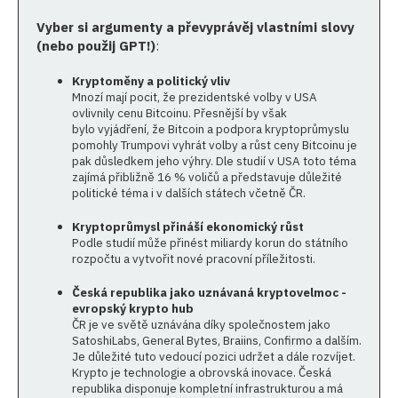
Vyber si argumenty a převyprávěj vlastními slovy
(nebo použij GPT!)
:
Kryptoměny a politický vliv
Mnozí mají pocit, že prezidentské volby v USA
ovlivnily cenu Bitcoinu. Přesnější by však
bylo vyjádření, že Bitcoin a podpora kryptoprůmyslu
pomohly Trumpovi vyhrát volby a růst ceny Bitcoinu je
pak důsledkem jeho výhry. Dle studií v USA toto téma
zajímá přibližně 16 % voličů a představuje důležité
politické téma i v dalších státech včetně ČR.
Kryptoprůmysl přináší ekonomický růst
Podle studií může přinést miliardy korun do státního
rozpočtu a vytvořit nové pracovní příležitosti.
Česká republika jako uznávaná kryptovelmoc -
evropský krypto hub
ČR je ve světě uznávána díky společnostem jako
SatoshiLabs, General Bytes, Braiins, Confirmo a dalším.
Je důležité tuto vedoucí pozici udržet a dále rozvíjet.
Krypto je technologie a obrovská inovace. Česká
republika disponuje kompletní infrastrukturou a má