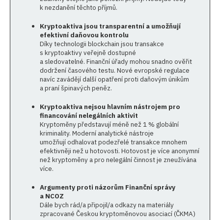
k nezdanění těchto příjmů.
Kryptoaktiva jsou transparentní a umožňují
efektivní daňovou kontrolu
Díky technologii blockchain jsou transakce
s kryptoaktivy veřejně dostupné
a sledovatelné. Finanční úřady mohou snadno ověřit
dodržení časového testu. Nové evropské regulace
navíc zavádějí další opatření proti daňovým únikům
a praní špinavých peněz.
Kryptoaktiva nejsou hlavním nástrojem pro
financování nelegálních aktivit
Kryptoměny představují méně než 1 % globální
kriminality. Moderní analytické nástroje
umožňují odhalovat podezřelé transakce mnohem
efektivněji než u hotovosti. Hotovost je více anonymní
než kryptoměny a pro nelegální činnost je zneužívána
více.
Argumenty proti názorům Finanční správy
a NCOZ
Dále bych rád/a připojil/a odkazy na materiály
zpracované Českou kryptoměnovou asociací (ČKMA)