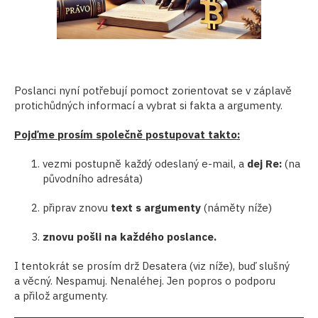
Poslanci nyní potřebují pomoct zorientovat se v záplavě
protichůdných informací a vybrat si fakta a argumenty.
Pojďme prosím společně postupovat takto:
vezmi postupně každý odeslaný e-mail, a
dej Re:
(na
původního adresáta)
připrav znovu
text s argumenty
(náměty níže)
znovu pošli na každého poslance.
I tentokrát se prosím drž Desatera (viz níže), buď slušný
a věcný. Nespamuj. Nenaléhej. Jen popros o podporu
a přilož argumenty.