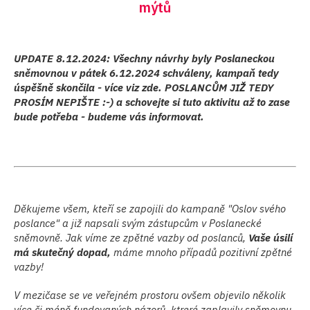
mýtů
UPDATE 8.12.2024: Všechny návrhy byly Poslaneckou
sněmovnou v pátek 6.12.2024 schváleny, kampaň tedy
úspěšně skončila - více viz zde. POSLANCŮM JIŽ TEDY
PROSÍM NEPIŠTE :-) a schovejte si tuto aktivitu až to zase
bude potřeba - budeme vás informovat.
Děkujeme všem, kteří se zapojili do kampaně "Oslov svého
poslance" a již napsali svým zástupcům v Poslanecké
sněmovně. Jak víme ze zpětné vazby od poslanců,
Vaše úsilí
má skutečný dopad,
máme mnoho případů pozitivní zpětné
vazby!
V mezičase se ve veřejném prostoru ovšem objevilo několik
více či méně fundovaných názorů, ktreré zaplavily sněmovnu.