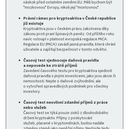
náskok před ostatními zeměmi EU. Měli bychom být
"mozkovnou" Evropy, nikoli její "montovnou".
Právní rámec pro kryptoaktiva v České republice
již existuje
Kryptoaktiva jsou v českém právu zakotvena díky
zákonu proti praní špinavých peněz. Od příštího roku
navíc vstoupí v platnost evropská regulace MiCA.
Regulace EU (MiCA) zavádí jasná pravidla, která chrání
uživatele a zajišťují bezpečnost v tomto odvětví.
Časový test sjednocuje daňová pravidla
a nepovede ke ztrátě příjmů
Zavedení časového testu pro kryptoaktiva sjednotí
daňová pravidla s jinými investicemi, jako jsou akcie či
nemovitosti. Nejde o daňové zvýhodnění, ale
o vytvoření spravedlivých podmínek pro všechny
investory.
Časový test neovlivní zdanění příjmů z práce
nebo služeb
Časový test se týká pouze zisků z dlouhodobého
držení kryptoaktiv. Příjmy z poskytování
služeb, placené v kryptoměnách, budou nadále
zdaněny stejně jako peněžní příjmy. Nedojde tedy