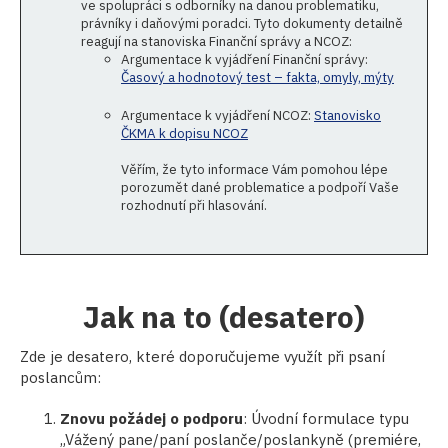
ve spolupráci s odborníky na danou problematiku,
právníky i daňovými poradci. Tyto dokumenty detailně
reagují na stanoviska Finanční správy a NCOZ:
Argumentace k vyjádření Finanční správy:
Časový a hodnotový test – fakta, omyly, mýty
Argumentace k vyjádření NCOZ:
Stanovisko
ČKMA k dopisu NCOZ
Věřím, že tyto informace Vám pomohou lépe
porozumět dané problematice a podpoří Vaše
rozhodnutí při hlasování.
Jak na to (desatero)
Zde je desatero, které doporučujeme využít při psaní
poslancům:
Znovu požádej o podporu
: Úvodní formulace typu
„Vážený pane/paní poslanče/poslankyně (premiére,