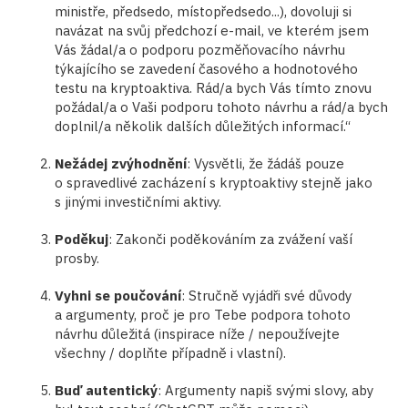
ministře, předsedo, místopředsedo...), dovoluji si
navázat na svůj předchozí e-mail, ve kterém jsem
Vás žádal/a o podporu pozměňovacího návrhu
týkajícího se zavedení časového a hodnotového
testu na kryptoaktiva. Rád/a bych Vás tímto znovu
požádal/a o Vaši podporu tohoto návrhu a rád/a bych
doplnil/a několik dalších důležitých informací.“
Nežádej zvýhodnění
: Vysvětli, že žádáš pouze
o spravedlivé zacházení s kryptoaktivy stejně jako
s jinými investičními aktivy.
Poděkuj
: Zakonči poděkováním za zvážení vaší
prosby.
Vyhni se poučování
: Stručně vyjádři své důvody
a argumenty, proč je pro Tebe podpora tohoto
návrhu důležitá (inspirace níže / nepoužívejte
všechny / doplňte případně i vlastní).
Buď autentický
: Argumenty napiš svými slovy, aby