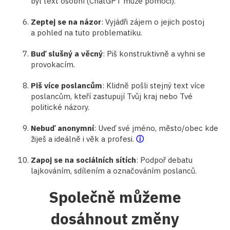
byl text osobní (ChatGPT může pomoci).
Zeptej se na názor
: Vyjádři zájem o jejich postoj
a pohled na tuto problematiku.
Buď slušný a věcný
: Piš konstruktivně a vyhni se
provokacím.
Piš více poslancům
: Klidně pošli stejný text více
poslancům, kteří zastupují Tvůj kraj nebo Tvé
politické názory.
Nebuď anonymní
: Uveď své jméno, město/obec kde
žiješ a ideálně i věk a profesi.
ⓘ
Zapoj se na sociálních sítích
: Podpoř debatu
lajkováním, sdílením a označováním poslanců.
Společně můžeme
dosáhnout změny